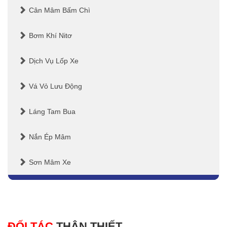
Cân Mâm Bấm Chì
Bơm Khí Nitơ
Dịch Vụ Lốp Xe
Vá Vỏ Lưu Động
Láng Tam Bua
Nắn Ép Mâm
Sơn Mâm Xe
ĐỐI TÁC
THÂN THIẾT