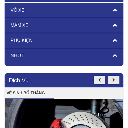
VỎ XE
MÂM XE
PHỤ KIỆN
NHỚT
Dịch Vụ
VỆ SINH BỐ THẮNG