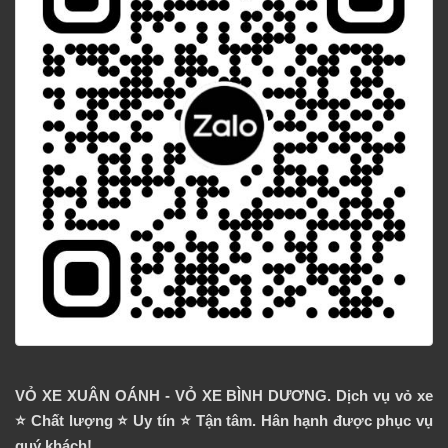
VỎ XE XUÂN OÁNH - VỎ XE BÌNH DƯƠNG. Dịch vụ vỏ xe
⭐️ Chất lượng ⭐️ Uy tín ⭐️ Tận tâm. Hân hạnh được phục vụ
quý khách!