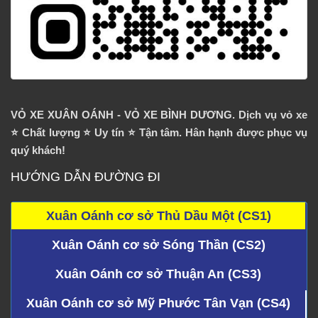
VỎ XE XUÂN OÁNH - VỎ XE BÌNH DƯƠNG. Dịch vụ vỏ xe
⭐️ Chất lượng ⭐️ Uy tín ⭐️ Tận tâm. Hân hạnh được phục vụ
quý khách!
HƯỚNG DẪN ĐƯỜNG ĐI
Xuân Oánh cơ sở Thủ Dầu Một (CS1)
Xuân Oánh cơ sở Sóng Thần (CS2)
Xuân Oánh cơ sở Thuận An (CS3)
Xuân Oánh cơ sở Mỹ Phước Tân Vạn (CS4)