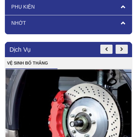
PHỤ KIỆN
NHỚT
Dịch Vụ
VỆ SINH BỐ THẮNG