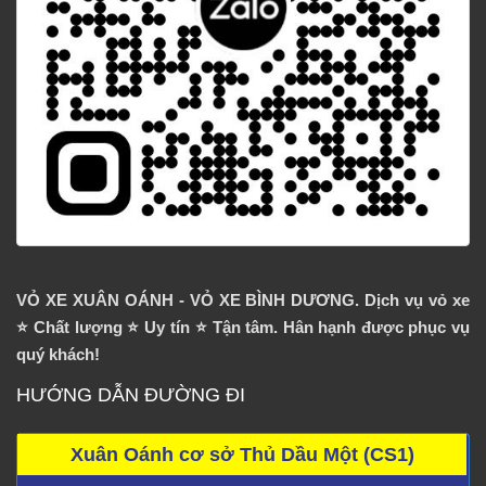
VỎ XE XUÂN OÁNH - VỎ XE BÌNH DƯƠNG. Dịch vụ vỏ xe
⭐️ Chất lượng ⭐️ Uy tín ⭐️ Tận tâm. Hân hạnh được phục vụ
quý khách!
HƯỚNG DẪN ĐƯỜNG ĐI
Xuân Oánh cơ sở Thủ Dầu Một (CS1)