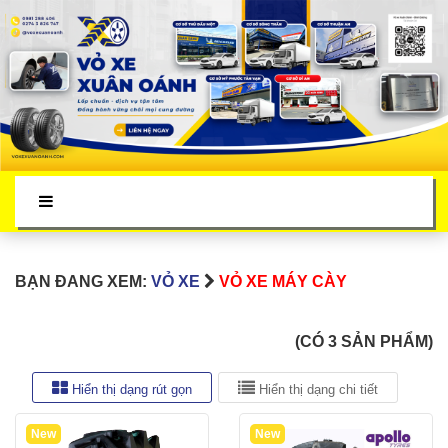
BẠN ĐANG XEM:
VỎ XE
VỎ XE MÁY CÀY
(CÓ 3 SẢN PHẨM)
Hiển thị dạng rút gọn
Hiển thị dạng chi tiết
New
New