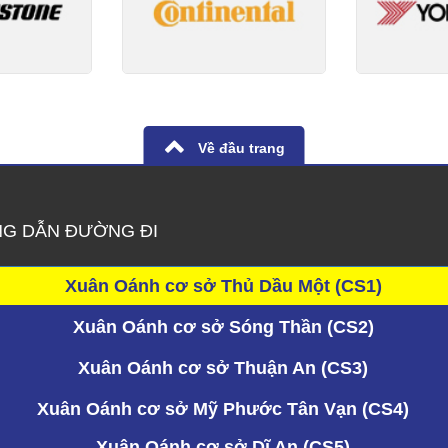
Về đầu trang
G DẪN ĐƯỜNG ĐI
Xuân Oánh cơ sở Thủ Dầu Một (CS1)
Xuân Oánh cơ sở Sóng Thần (CS2)
Xuân Oánh cơ sở Thuận An (CS3)
Xuân Oánh cơ sở Mỹ Phước Tân Vạn (CS4)
Xuân Oánh cơ sở Dĩ An (CS5)