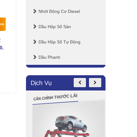
Nhớt Động Cơ Diesel
Dầu Hộp Số Sàn
Z
Dầu Hộp Số Tự Động
0,
Dầu Phanh
Dịch Vụ
PHUN
CÂN CHỈNH THƯỚC LÁI
LÁNG ĐĨA