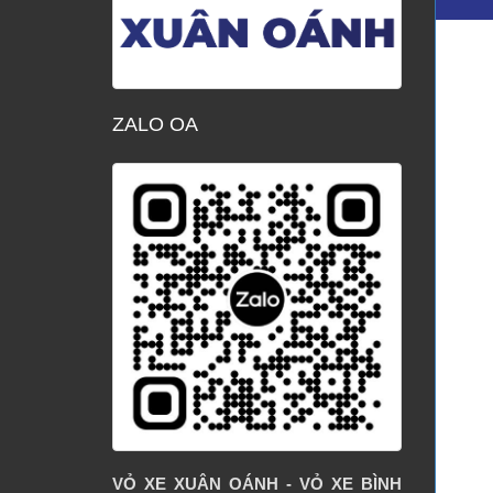
ZALO OA
VỎ XE XUÂN OÁNH - VỎ XE BÌNH