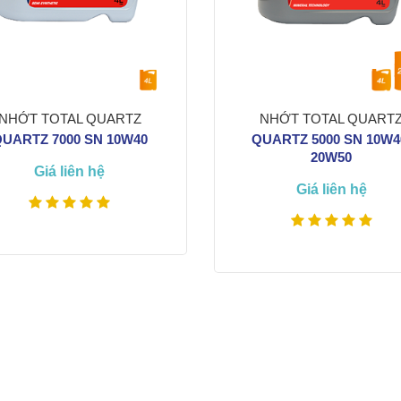
NHỚT TOTAL QUARTZ
NHỚT TOTAL QUART
UARTZ 7000 SN 10W40
QUARTZ 5000 SN 10W4
20W50
Giá liên hệ
Giá liên hệ
Xem thêm
INH BỐ THẮNG
VỆ SINH BUỒNG ĐỐT, KIM 
Xem thêm