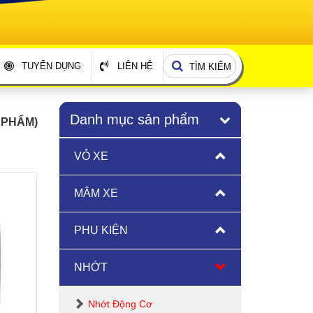
TUYỂN DỤNG
LIÊN HỆ
TÌM KIẾM
Danh mục sản phẩm
 PHẨM)
VỎ XE
MÂM XE
PHỤ KIỆN
NHỚT
Nhớt Động Cơ