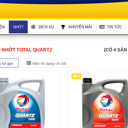
ỆN
NHỚT
DỊCH VỤ
KHUYẾN MÃI
TIN TỨC
NHỚT TOTAL QUARTZ
(CÓ 4 SẢN
 rút gọn
Hiển thị dạng chi tiết
New