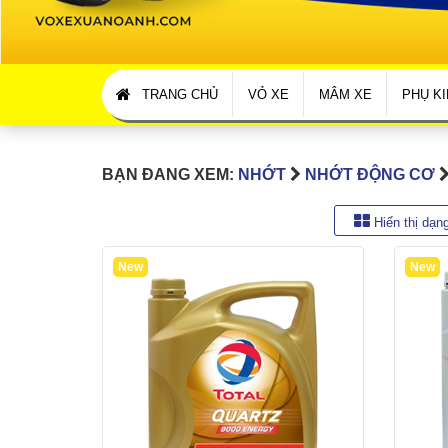
TRANG CHỦ
VỎ XE
MÂM XE
PHỤ KI
BẠN ĐANG XEM:
NHỚT
NHỚT ĐỘNG CƠ
Hiển thị dạng
New
New