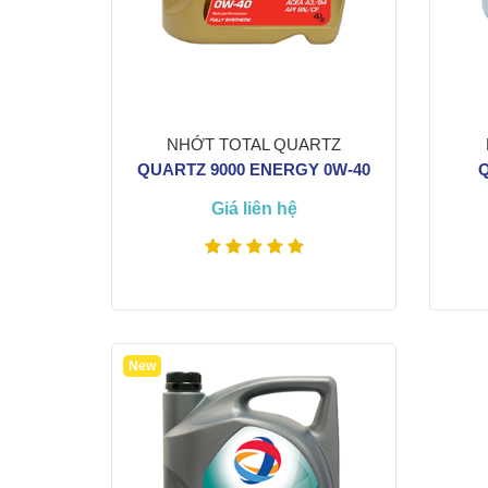
NHỚT TOTAL QUARTZ
QUARTZ 9000 ENERGY 0W-40
Q
Giá liên hệ
Xem thêm
SƠN MÂM XE
VỆ S
New