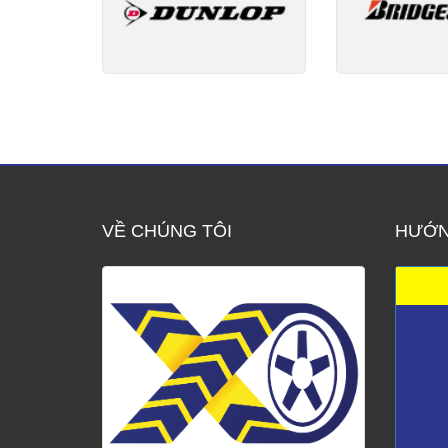
VỀ CHÚNG TÔI
HƯỚN