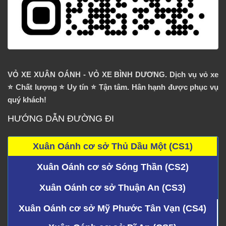
VỎ XE XUÂN OÁNH - VỎ XE BÌNH DƯƠNG. Dịch vụ vỏ xe
⭐️ Chất lượng ⭐️ Uy tín ⭐️ Tận tâm. Hân hạnh được phục vụ
quý khách!
HƯỚNG DẪN ĐƯỜNG ĐI
Xuân Oánh cơ sở Thủ Dầu Một (CS1)
Xuân Oánh cơ sở Sóng Thần (CS2)
Xuân Oánh cơ sở Thuận An (CS3)
Xuân Oánh cơ sở Mỹ Phước Tân Vạn (CS4)