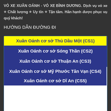
VỎ XE XUÂN OÁNH - VỎ XE BÌNH DƯƠNG. Dịch vụ vỏ xe
⭐️ Chất lượng ⭐️ Uy tín ⭐️ Tận tâm. Hân hạnh được phục vụ
quý khách!
HƯỚNG DẪN ĐƯỜNG ĐI
Xuân Oánh cơ sở Thủ Dầu Một (CS1)
Xuân Oánh cơ sở Sóng Thần (CS2)
Xuân Oánh cơ sở Thuận An (CS3)
Xuân Oánh cơ sở Mỹ Phước Tân Vạn (CS4)
Xuân Oánh cơ sở Dĩ An (CS5)