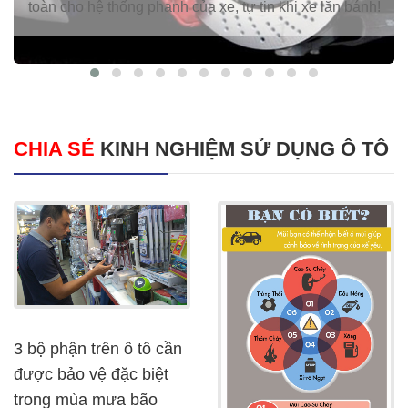
toàn cho hệ thống phanh của xe, tự tin khi xe lăn bánh!
CHIA SẺ
KINH NGHIỆM SỬ DỤNG Ô TÔ
3 bộ phận trên ô tô cần
được bảo vệ đặc biệt
trong mùa mưa bão