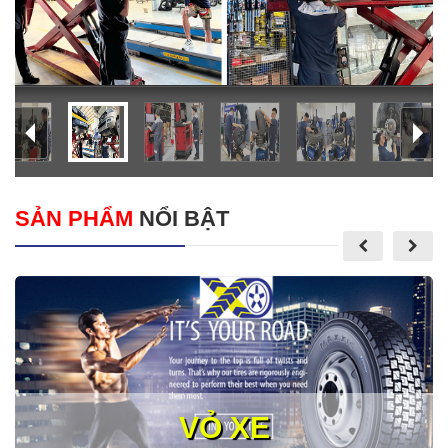
SẢN PHẨM
NỔI BẬT
VỎ XE