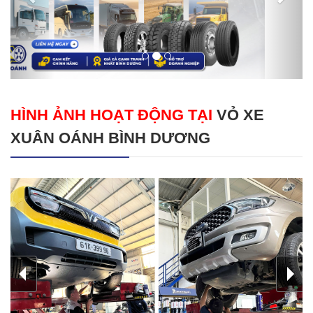
HÌNH ẢNH HOẠT ĐỘNG TẠI
VỎ XE
XUÂN OÁNH BÌNH DƯƠNG