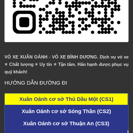
VỎ XE XUÂN OÁNH - VỎ XE BÌNH DƯƠNG. Dịch vụ vỏ xe
⭐️ Chất lượng ⭐️ Uy tín ⭐️ Tận tâm. Hân hạnh được phục vụ
quý khách!
HƯỚNG DẪN ĐƯỜNG ĐI
Xuân Oánh cơ sở Thủ Dầu Một (CS1)
Xuân Oánh cơ sở Sóng Thần (CS2)
Xuân Oánh cơ sở Thuận An (CS3)