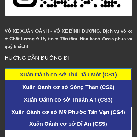
VỎ XE XUÂN OÁNH - VỎ XE BÌNH DƯƠNG. Dịch vụ vỏ xe
⭐️ Chất lượng ⭐️ Uy tín ⭐️ Tận tâm. Hân hạnh được phục vụ
quý khách!
HƯỚNG DẪN ĐƯỜNG ĐI
Xuân Oánh cơ sở Thủ Dầu Một (CS1)
Xuân Oánh cơ sở Sóng Thần (CS2)
Xuân Oánh cơ sở Thuận An (CS3)
Xuân Oánh cơ sở Mỹ Phước Tân Vạn (CS4)
Xuân Oánh cơ sở Dĩ An (CS5)