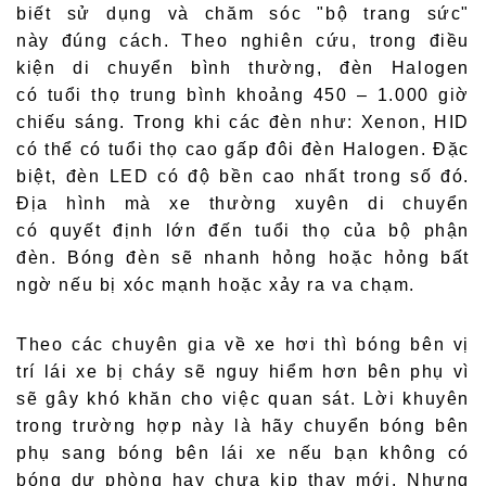
biết sử dụng và chăm sóc "bộ trang sức"
này đúng cách. Theo nghiên cứu, trong điều
kiện di chuyển bình thường, đèn Halogen
có tuổi thọ trung bình khoảng 450 – 1.000 giờ
chiếu sáng. Trong khi các đèn như: Xenon, HID
có thể có tuổi thọ cao gấp đôi đèn Halogen. Đặc
biệt, đèn LED có độ bền cao nhất trong số đó.
Địa hình mà xe thường xuyên di chuyển
có quyết định lớn đến tuổi thọ của bộ phận
đèn. Bóng đèn sẽ nhanh hỏng hoặc hỏng bất
ngờ nếu bị xóc mạnh hoặc xảy ra va chạm.
Theo các chuyên gia về xe hơi thì bóng bên vị
trí lái xe bị cháy sẽ nguy hiểm hơn bên phụ vì
sẽ gây khó khăn cho việc quan sát. Lời khuyên
trong trường hợp này là hãy chuyển bóng bên
phụ sang bóng bên lái xe nếu bạn không có
bóng dự phòng hay chưa kịp thay mới. Nhưng