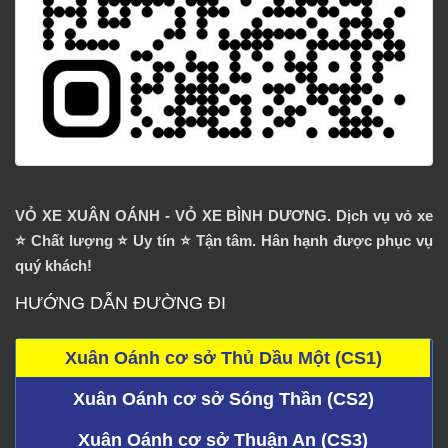
VỎ XE XUÂN OÁNH - VỎ XE BÌNH DƯƠNG. Dịch vụ vỏ xe
⭐️ Chất lượng ⭐️ Uy tín ⭐️ Tận tâm. Hân hạnh được phục vụ
quý khách!
HƯỚNG DẪN ĐƯỜNG ĐI
Xuân Oánh cơ sở Thủ Dầu Một (CS1)
Xuân Oánh cơ sở Sóng Thần (CS2)
Xuân Oánh cơ sở Thuận An (CS3)