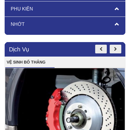
PHỤ KIỆN
NHỚT
Dịch Vụ
VỆ SINH BỐ THẮNG