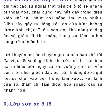
cho biết, một số
chi tiết cao su ngoại thất trên xe ô tô sẽ nhanh
bị thoái hóa, chai cứng hay nứt gãy trong điều
kiện khí hậu nhiệt đới nóng ẩm, mưa nhiều.
Điều này gây ra tiếng kêu do cửa kính không
được khít chặt. Thêm vào đó, khả năng chống
ồn sẽ giảm đi khi zoăng hỏng và làm ca-bin
càng trở nên ồn hơn
Lời khuyên từ các chuyên gia là nên hạn chế tối
đa việc lên/xuống kính khi cửa sổ bị bụi bẩn
bám nhiều bởi ngay cả khi zoăng cửa sổ vẫn
còn mới nhưng bùn đất, bụi bẩn không được gạt
hết sẽ chui vào bên trong làm xước, kẹt kính
cửa sổ, thậm chí làm thoái hóa zoăng cao su
nhanh hơn.
6. Lớp sơn xe ô tô