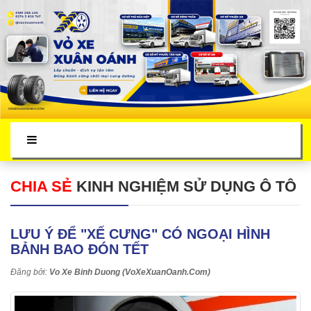
CHIA SẺ
KINH NGHIỆM SỬ DỤNG Ô TÔ
LƯU Ý ĐỂ "XẾ CƯNG" CÓ NGOẠI HÌNH
BẢNH BAO ĐÓN TẾT
Đăng bởi:
Vo Xe Binh Duong (VoXeXuanOanh.Com)