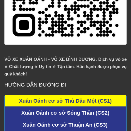
VỎ XE XUÂN OÁNH - VỎ XE BÌNH DƯƠNG. Dịch vụ vỏ xe
⭐️ Chất lượng ⭐️ Uy tín ⭐️ Tận tâm. Hân hạnh được phục vụ
quý khách!
HƯỚNG DẪN ĐƯỜNG ĐI
Xuân Oánh cơ sở Thủ Dầu Một (CS1)
Xuân Oánh cơ sở Sóng Thần (CS2)
Xuân Oánh cơ sở Thuận An (CS3)