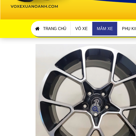
TRANG CHỦ
VỎ XE
MÂM XE
PHỤ KI