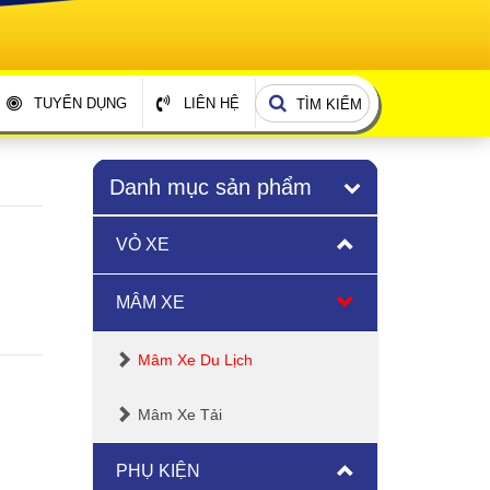
TUYỂN DỤNG
LIÊN HỆ
TÌM KIẾM
Danh mục sản phẩm
VỎ XE
MÂM XE
Mâm Xe Du Lịch
Mâm Xe Tải
PHỤ KIỆN