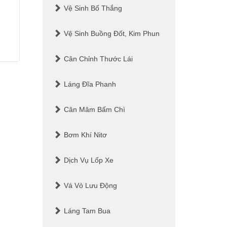
18 5x114.3-0039
Vệ Sinh Bố Thắng
Giá liên hệ
Giá liên hệ
Vệ Sinh Buồng Đốt, Kim Phun
Cân Chỉnh Thước Lái
Xem thêm
Láng Đĩa Phanh
Xem thêm
Cân Mâm Bấm Chì
Bơm Khí Nitơ
Dịch Vụ Lốp Xe
Vá Vỏ Lưu Động
Láng Tam Bua