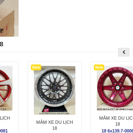
8
INH BỐ THẮNG
VỆ SINH BUỒNG ĐỐT, KIM 
New
New
MÂM XE DU LỊ
LỊCH
MÂM XE DU LỊCH
18
18
18 6x139.7-000
0081