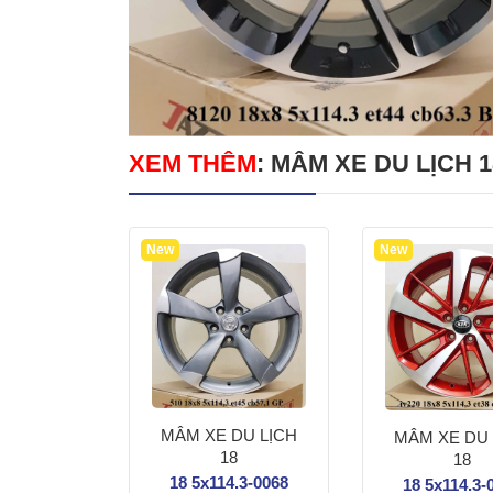
XEM THÊM
:
MÂM XE DU LỊCH 1
SƠN MÂM XE
VỆ S
New
New
DU LỊCH
8
.3-0055
ên hệ
MÂM XE DU LỊCH
MÂM XE DU 
18
18
18 5x114.3-0068
18 5x114.3-
 thêm