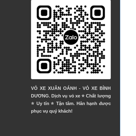
VỎ XE XUÂN OÁNH - VỎ XE BÌNH
DƯƠNG. Dịch vụ vỏ xe ⭐️ Chất lượng
⭐️ Uy tín ⭐️ Tận tâm. Hân hạnh được
phục vụ quý khách!