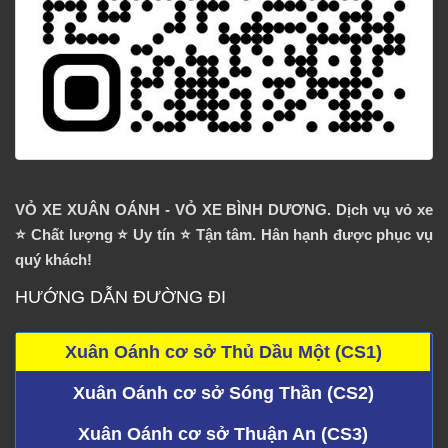
VỎ XE XUÂN OÁNH - VỎ XE BÌNH DƯƠNG. Dịch vụ vỏ xe
⭐️ Chất lượng ⭐️ Uy tín ⭐️ Tận tâm. Hân hạnh được phục vụ
quý khách!
HƯỚNG DẪN ĐƯỜNG ĐI
Xuân Oánh cơ sở Thủ Dầu Một (CS1)
Xuân Oánh cơ sở Sóng Thần (CS2)
Xuân Oánh cơ sở Thuận An (CS3)