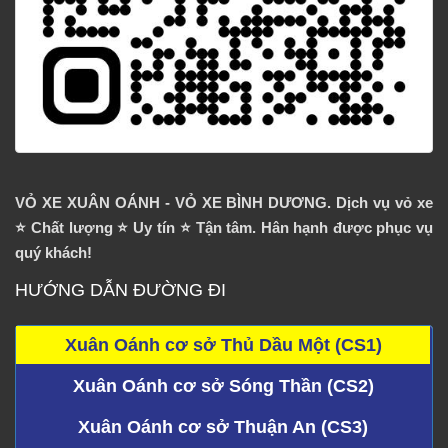
VỎ XE XUÂN OÁNH - VỎ XE BÌNH DƯƠNG. Dịch vụ vỏ xe
⭐️ Chất lượng ⭐️ Uy tín ⭐️ Tận tâm. Hân hạnh được phục vụ
quý khách!
HƯỚNG DẪN ĐƯỜNG ĐI
Xuân Oánh cơ sở Thủ Dầu Một (CS1)
Xuân Oánh cơ sở Sóng Thần (CS2)
Xuân Oánh cơ sở Thuận An (CS3)