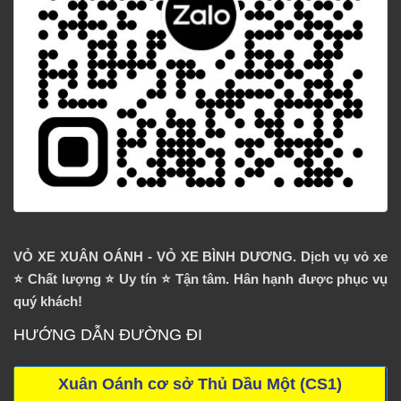
VỎ XE XUÂN OÁNH - VỎ XE BÌNH DƯƠNG. Dịch vụ vỏ xe
⭐️ Chất lượng ⭐️ Uy tín ⭐️ Tận tâm. Hân hạnh được phục vụ
quý khách!
HƯỚNG DẪN ĐƯỜNG ĐI
Xuân Oánh cơ sở Thủ Dầu Một (CS1)