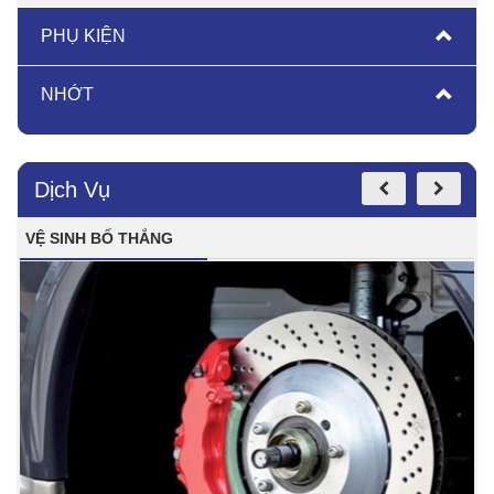
PHỤ KIỆN
NHỚT
Dịch Vụ
VỆ SINH BỐ THẮNG