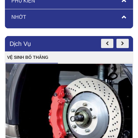
PHỤ KIỆN
NHỚT
Dịch Vụ
VỆ SINH BỐ THẮNG