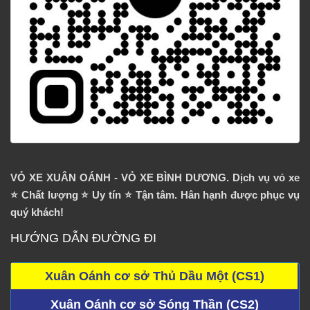
VỎ XE XUÂN OÁNH - VỎ XE BÌNH DƯƠNG. Dịch vụ vỏ xe
⭐️ Chất lượng ⭐️ Uy tín ⭐️ Tận tâm. Hân hạnh được phục vụ
quý khách!
HƯỚNG DẪN ĐƯỜNG ĐI
Xuân Oánh cơ sở Thủ Dầu Một (CS1)
Xuân Oánh cơ sở Sóng Thần (CS2)