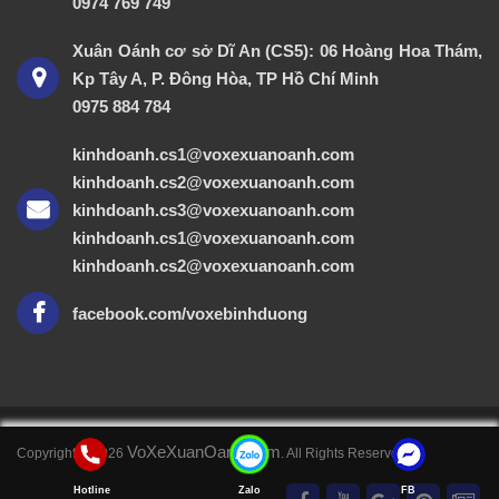
0974 769 749
Xuân Oánh cơ sở Dĩ An (CS5): 06 Hoàng Hoa Thám,
Kp Tây A, P. Đông Hòa, TP Hồ Chí Minh
0975 884 784
kinhdoanh.cs1@voxexuanoanh.com
kinhdoanh.cs2@voxexuanoanh.com
kinhdoanh.cs3@voxexuanoanh.com
kinhdoanh.cs1@voxexuanoanh.com
kinhdoanh.cs2@voxexuanoanh.com
facebook.com/voxebinhduong
VoXeXuanOanh.com
Copyright © 2026
. All Rights Reserved
Hotline
Zalo
FB