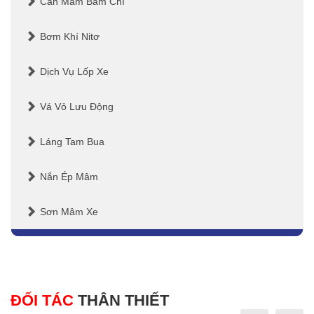
Cân Mâm Bấm Chì
Bơm Khí Nitơ
Dịch Vụ Lốp Xe
Vá Vỏ Lưu Động
Láng Tam Bua
Nắn Ép Mâm
Sơn Mâm Xe
ĐỐI TÁC
THÂN THIẾT