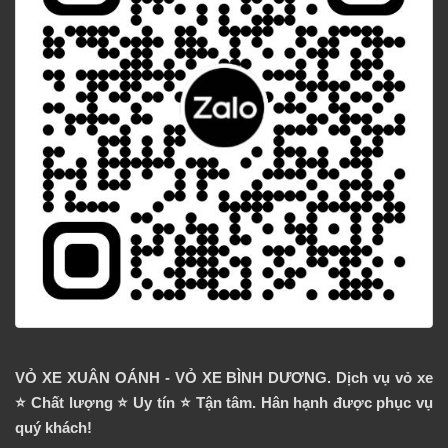
VỎ XE XUÂN OÁNH - VỎ XE BÌNH DƯƠNG. Dịch vụ vỏ xe
⭐️ Chất lượng ⭐️ Uy tín ⭐️ Tận tâm. Hân hạnh được phục vụ
quý khách!