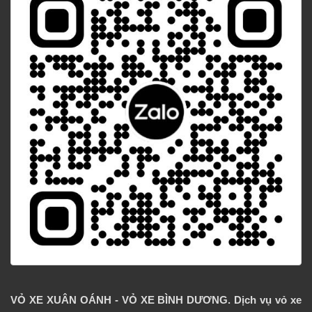
VỎ XE XUÂN OÁNH - VỎ XE BÌNH DƯƠNG. Dịch vụ vỏ xe