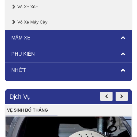
Vỏ Xe Xúc
Vỏ Xe Máy Cày
MÂM XE
PHỤ KIỆN
NHỚT
Dịch Vụ
VỆ SINH BỐ THẮNG