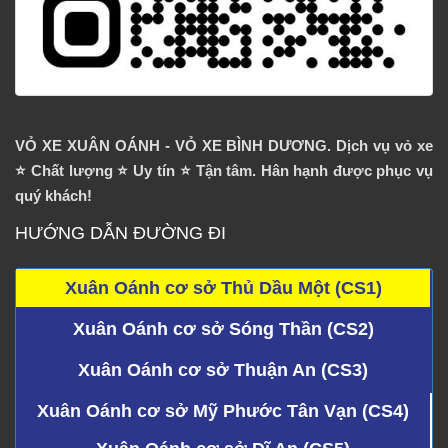
VỎ XE XUÂN OÁNH - VỎ XE BÌNH DƯƠNG. Dịch vụ vỏ xe
⭐️ Chất lượng ⭐️ Uy tín ⭐️ Tận tâm. Hân hạnh được phục vụ
quý khách!
HƯỚNG DẪN ĐƯỜNG ĐI
Xuân Oánh cơ sở Thủ Dầu Một (CS1)
Xuân Oánh cơ sở Sóng Thần (CS2)
Xuân Oánh cơ sở Thuận An (CS3)
Xuân Oánh cơ sở Mỹ Phước Tân Vạn (CS4)