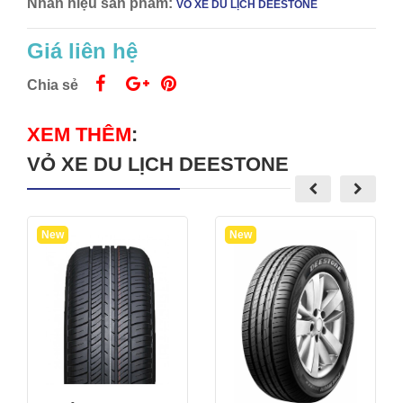
Nhãn hiệu sản phẩm:
VỎ XE DU LỊCH DEESTONE
Giá liên hệ
Chia sẻ
XEM THÊM
:
VỎ XE DU LỊCH DEESTONE
New
New