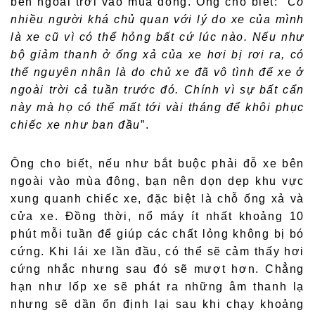
bên ngoài trời vào mùa đông. Ông cho biết: “
Có
nhiều người khá chủ quan với lý do xe của mình
là xe cũ vì có thể hỏng bất cứ lúc nào. Nếu như
bộ giảm thanh ở ống xả của xe hơi bị rơi ra, có
thể nguyên nhân là do chủ xe đã vô tình để xe ở
ngoài trời cả tuần trước đó. Chính vì sự bất cẩn
này mà họ có thể mất tới vài tháng để khôi phục
chiếc xe như ban đầu
”.
Ông cho biết, nếu như bắt buộc phải đỗ xe bên
ngoài vào mùa đông, bạn nên dọn dẹp khu vực
xung quanh chiếc xe, đặc biệt là chỗ ống xả và
cửa xe. Đồng thời, nổ máy ít nhất khoảng 10
phút mỗi tuần để giúp các chất lỏng không bị bó
cứng. Khi lái xe lần đầu, có thể sẽ cảm thấy hơi
cứng nhắc nhưng sau đó sẽ mượt hơn. Chẳng
hạn như lốp xe sẽ phát ra những âm thanh lạ
nhưng sẽ dần ổn định lại sau khi chạy khoảng