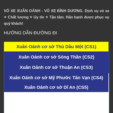
VỎ XE XUÂN OÁNH - VỎ XE BÌNH DƯƠNG. Dịch vụ vỏ xe
⭐️ Chất lượng ⭐️ Uy tín ⭐️ Tận tâm. Hân hạnh được phục vụ
quý khách!
HƯỚNG DẪN ĐƯỜNG ĐI
Xuân Oánh cơ sở Thủ Dầu Một (CS1)
Xuân Oánh cơ sở Sóng Thần (CS2)
Xuân Oánh cơ sở Thuận An (CS3)
Xuân Oánh cơ sở Mỹ Phước Tân Vạn (CS4)
Xuân Oánh cơ sở Dĩ An (CS5)