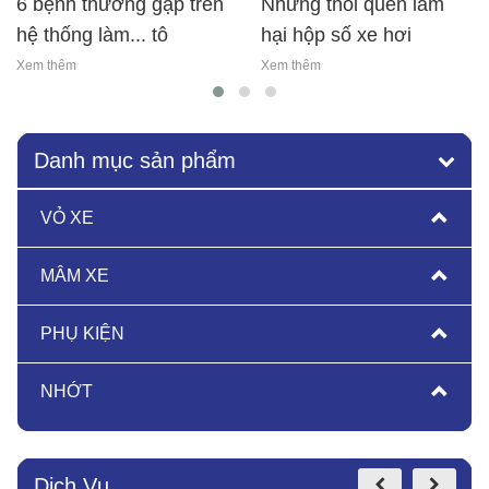
6 bệnh thường gặp trên
những thói quen làm
hệ thống làm... tô
hại hộp số xe hơi
Xem thêm
Xem thêm
Danh mục sản phẩm
VỎ XE
MÂM XE
PHỤ KIỆN
NHỚT
Dịch Vụ