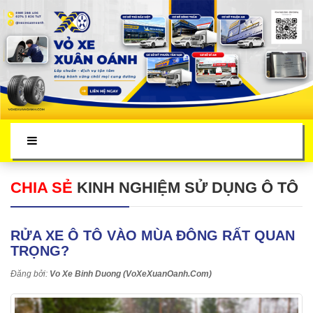
CHIA SẺ
KINH NGHIỆM SỬ DỤNG Ô TÔ
RỬA XE Ô TÔ VÀO MÙA ĐÔNG RẤT QUAN
TRỌNG?
Đăng bởi:
Vo Xe Binh Duong (VoXeXuanOanh.Com)