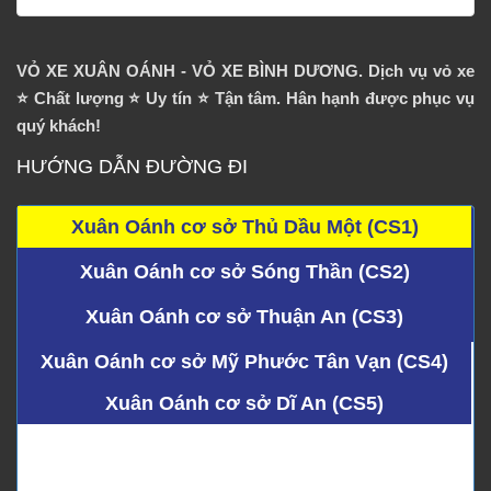
VỎ XE XUÂN OÁNH - VỎ XE BÌNH DƯƠNG. Dịch vụ vỏ xe
⭐️ Chất lượng ⭐️ Uy tín ⭐️ Tận tâm. Hân hạnh được phục vụ
quý khách!
HƯỚNG DẪN ĐƯỜNG ĐI
Xuân Oánh cơ sở Thủ Dầu Một (CS1)
Xuân Oánh cơ sở Sóng Thần (CS2)
Xuân Oánh cơ sở Thuận An (CS3)
Xuân Oánh cơ sở Mỹ Phước Tân Vạn (CS4)
Xuân Oánh cơ sở Dĩ An (CS5)