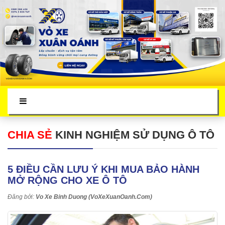
CHIA SẺ
KINH NGHIỆM SỬ DỤNG Ô TÔ
5 ĐIỀU CẦN LƯU Ý KHI MUA BẢO HÀNH
MỞ RỘNG CHO XE Ô TÔ
Đăng bởi:
Vo Xe Binh Duong (VoXeXuanOanh.Com)