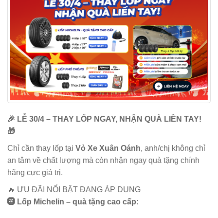
🎉 LỄ 30/4 – THAY LỐP NGAY, NHẬN QUÀ LIỀN TAY!
🎁
Chỉ cần thay lốp tại
Vỏ Xe Xuân Oánh
, anh/chị không chỉ
an tâm về chất lượng mà còn nhận ngay quà tặng chính
hãng cực giá trị.
🔥 ƯU ĐÃI NỔI BẬT ĐANG ÁP DỤNG
🛞 Lốp Michelin – quà tặng cao cấp: