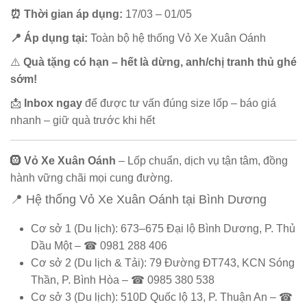
⏰ Thời gian áp dụng:
17/03 – 01/05
📍 Áp dụng tại:
Toàn bộ hệ thống Vỏ Xe Xuân Oánh
⚠️
Quà tặng có hạn – hết là dừng, anh/chị tranh thủ ghé
sớm!
📩
Inbox ngay
để được tư vấn đúng size lốp – báo giá
nhanh – giữ quà trước khi hết
🛞
Vỏ Xe Xuân Oánh
– Lốp chuẩn, dịch vụ tận tâm, đồng
hành vững chãi mọi cung đường.
📍 Hệ thống Vỏ Xe Xuân Oánh tại Bình Dương
Cơ sở 1 (Du lịch): 673–675 Đại lộ Bình Dương, P. Thủ
Dầu Một – ☎ 0981 288 406
Cơ sở 2 (Du lịch & Tải): 79 Đường ĐT743, KCN Sóng
Thần, P. Bình Hòa – ☎ 0985 380 538
Cơ sở 3 (Du lịch): 510D Quốc lộ 13, P. Thuận An – ☎