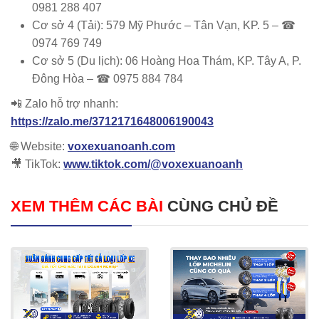
0981 288 407
Cơ sở 4 (Tải): 579 Mỹ Phước – Tân Vạn, KP. 5 – ☎
0974 769 749
Cơ sở 5 (Du lịch): 06 Hoàng Hoa Thám, KP. Tây A, P.
Đông Hòa – ☎ 0975 884 784
📲 Zalo hỗ trợ nhanh:
https://zalo.me/3712171648006190043
🌐 Website:
voxexuanoanh.com
🎥 TikTok:
www.tiktok.com/@voxexuanoanh
XEM THÊM CÁC BÀI
CÙNG CHỦ ĐỀ