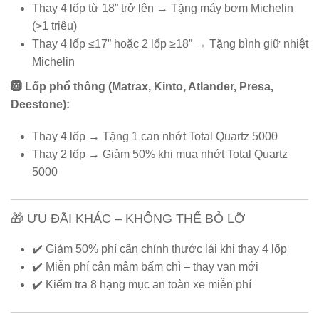
Thay 4 lốp từ 18” trở lên → Tặng máy bơm Michelin
(>1 triệu)
Thay 4 lốp ≤17” hoặc 2 lốp ≥18” → Tặng bình giữ nhiệt
Michelin
🛞 Lốp phổ thông (Matrax, Kinto, Atlander, Presa,
Deestone):
Thay 4 lốp → Tặng 1 can nhớt Total Quartz 5000
Thay 2 lốp → Giảm 50% khi mua nhớt Total Quartz
5000
🎁 ƯU ĐÃI KHÁC – KHÔNG THỂ BỎ LỠ
✔️ Giảm 50% phí cân chỉnh thước lái khi thay 4 lốp
✔️ Miễn phí cân mâm bấm chì – thay van mới
✔️ Kiểm tra 8 hạng mục an toàn xe miễn phí