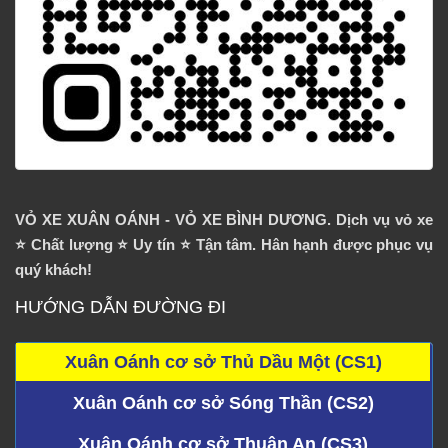
VỎ XE XUÂN OÁNH - VỎ XE BÌNH DƯƠNG. Dịch vụ vỏ xe
⭐️ Chất lượng ⭐️ Uy tín ⭐️ Tận tâm. Hân hạnh được phục vụ
quý khách!
HƯỚNG DẪN ĐƯỜNG ĐI
Xuân Oánh cơ sở Thủ Dầu Một (CS1)
Xuân Oánh cơ sở Sóng Thần (CS2)
Xuân Oánh cơ sở Thuận An (CS3)