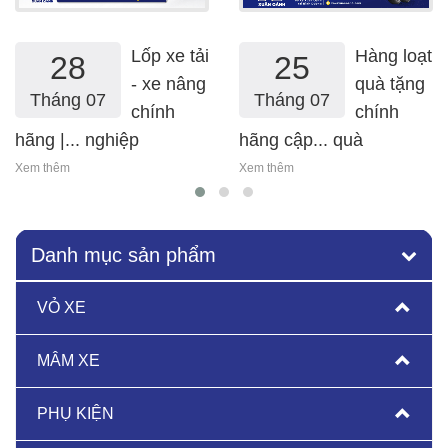
lốp xe tải
hàng loạt
28
25
- xe nâng
quà tặng
Tháng 07
Tháng 07
chính
chính
hãng |... nghiệp
hãng cập... quà
Xem thêm
Xem thêm
Danh mục sản phẩm
VỎ XE
MÂM XE
PHỤ KIỆN